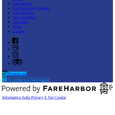
Tour privati
Gite in barca di gruppo
Villa Morgan
Taxi acquatico
Chi siamo
Flotta
Contatti
Prenota ora
Acquista una carta regalo
Informativa Sulla Privacy E Sui Cookie