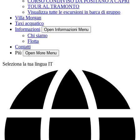
CORSO CONDIVISO DA POSITANO A CAPRI
TOUR AL TRAMONTO
Visualizza tutte le escursioni in barca di gruppo
Villa Morgan
Taxi acquatico
Informazioni
Open Informazioni Menu
Chi siamo
Flotta
Contatti
Più
Open More Menu
Seleziona la tua lingua
IT