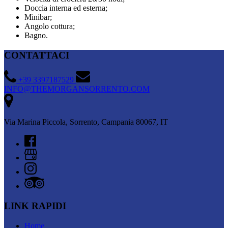
Doccia interna ed esterna;
Minibar;
Angolo cottura;
Bagno.
CONTATTACI
+39 3397187529
INFO@THEMORGANSORRENTO.COM
Via Marina Piccola, Sorrento, Campania 80067, IT
LINK RAPIDI
Home