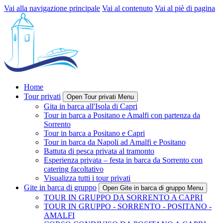
Vai alla navigazione principale
Vai al contenuto
Vai al piè di pagina
Home
Tour privati
Open Tour privati Menu
Gita in barca all'Isola di Capri
Tour in barca a Positano e Amalfi con partenza da
Sorrento
Tour in barca a Positano e Capri
Tour in barca da Napoli ad Amalfi e Positano
Battuta di pesca privata al tramonto
Esperienza privata – festa in barca da Sorrento con
catering facoltativo
Visualizza tutti i tour privati
Gite in barca di gruppo
Open Gite in barca di gruppo Menu
TOUR IN GRUPPO DA SORRENTO A CAPRI
TOUR IN GRUPPO - SORRENTO - POSITANO -
AMALFI